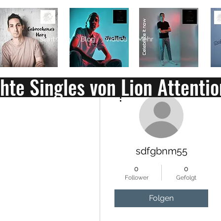
LION ATTENTION
Startseite
Blog
Videos
Mehr
chte Singles von Lion Attentio
Weitere Optionen
sdfgbnm55
0
0
Follower
Gefolgt
Folgen