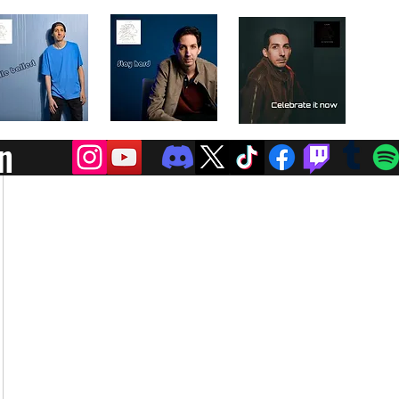
lion-a
n